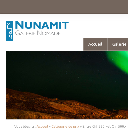
Accueil
Galerie
Vous êtes ici :
Accueil
»
Catégorie de prix
» Entre Chf 250.- et Chf 500.-